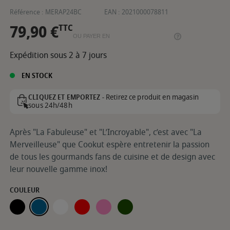
Référence :
MERAP24BC
EAN :
2021000078811
79,90 €
TTC
OU PAYER EN
Expédition sous 2 à 7 jours
EN STOCK
Retirez ce produit en magasin
CLIQUEZ ET EMPORTEZ -
sous 24h/48h
Après "La Fabuleuse" et "L’Incroyable", c’est avec "La
Merveilleuse" que Cookut espère entretenir la passion
de tous les gourmands fans de cuisine et de design avec
leur nouvelle gamme inox!
COULEUR
GRAPHITE
MYRTILLE
POLAIRE
PASSION
GUIMAUVE
FOUGÈRE