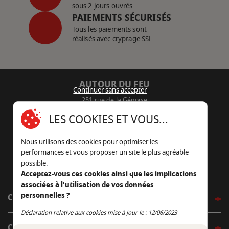
sous 2 jours ouvrés
PAIEMENTS SÉCURISÉS
Tous les paiements sont
réalisés avec cryptage SSL
AUTOUR DU FEU
Continuer sans accepter
251 rue de la Génoise
16430 Champniers - France
LES COOKIES ET VOUS...
05 45 22 98 09
Nous utilisons des cookies pour optimiser les
Nous envoyer un e-mail
performances et vous proposer un site le plus agréable
possible.
Acceptez-vous ces cookies ainsi que les implications
associées à l'utilisation de vos données
personnelles ?
CÔTÉ OUTDOOR
Continuer sans accepter
Déclaration relative aux cookies mise à jour le : 12/06/2023
CÔTÉ INDOOR