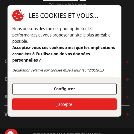
251 rue de la Génoise
16430 Champniers - France
LES COOKIES ET VOUS...
05 45 22 98 09
Nous utilisons des cookies pour optimiser les
Nous envoyer un e-mail
performances et vous proposer un site le plus agréable
possible.
Acceptez-vous ces cookies ainsi que les implications
associées à l'utilisation de vos données
personnelles ?
CÔTÉ OUTDOOR
Continuer sans accepter
Déclaration relative aux cookies mise à jour le : 12/06/2023
CÔTÉ INDOOR
Configurer
AUTOUR DE LA TABLE
J'accepte
VENIR EN BOUTIQUE