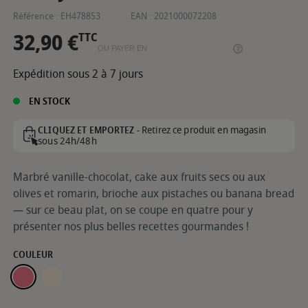
Référence :
EH478853
EAN :
2021000072208
32,90 €
TTC
OU PAYER EN
Expédition sous 2 à 7 jours
EN STOCK
Retirez ce produit en magasin
CLIQUEZ ET EMPORTEZ -
sous 24h/48h
Marbré vanille-chocolat, cake aux fruits secs ou aux
olives et romarin, brioche aux pistaches ou banana bread
— sur ce beau plat, on se coupe en quatre pour y
présenter nos plus belles recettes gourmandes !
COULEUR
ROSE CANDY
ARGILE