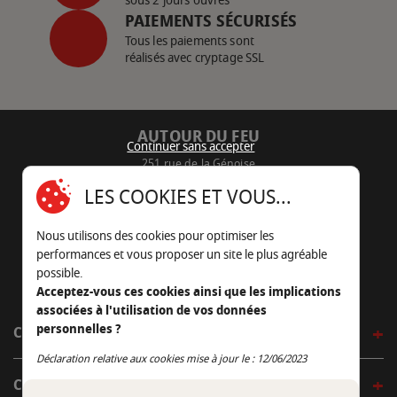
sous 2 jours ouvrés
PAIEMENTS SÉCURISÉS
Tous les paiements sont
réalisés avec cryptage SSL
AUTOUR DU FEU
Continuer sans accepter
251 rue de la Génoise
16430 Champniers - France
LES COOKIES ET VOUS...
05 45 22 98 09
Nous utilisons des cookies pour optimiser les
Nous envoyer un e-mail
performances et vous proposer un site le plus agréable
possible.
Acceptez-vous ces cookies ainsi que les implications
associées à l'utilisation de vos données
personnelles ?
CÔTÉ OUTDOOR
Continuer sans accepter
Déclaration relative aux cookies mise à jour le : 12/06/2023
CÔTÉ INDOOR