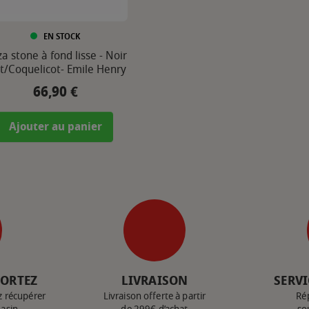
EN STOCK
za stone à fond lisse - Noir
/Coquelicot- Emile Henry
66,90 €
Prix
Ajouter au panier
PORTEZ
LIVRAISON
SERVI
z récupérer
Livraison offerte à partir
Ré