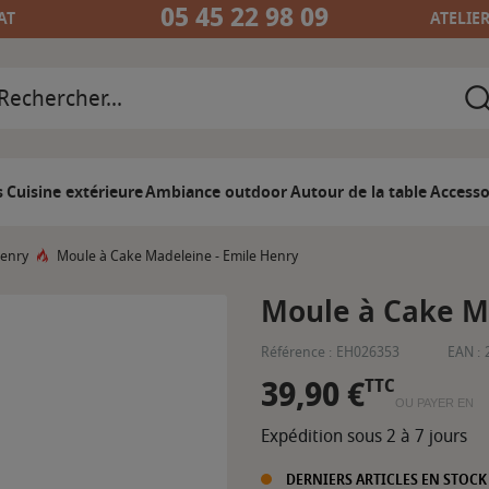
05 45 22 98 09
AT
ATELIE
s
Cuisine extérieure
Ambiance outdoor
Autour de la table
Accesso
Henry
Moule à Cake Madeleine - Emile Henry
Moule à Cake M
Référence :
EH026353
EAN :
39,90 €
TTC
OU PAYER EN
Expédition sous 2 à 7 jours
DERNIERS ARTICLES EN STOCK