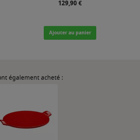
129,90 €
Prix
Ajouter au panier
 ont également acheté :