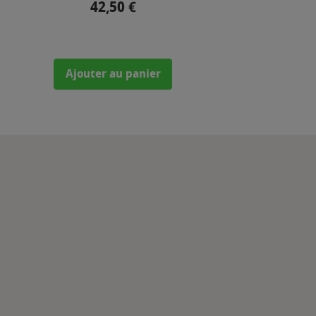
42,50 €
Prix
Ajouter au panier