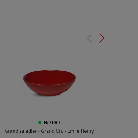
EN STOCK
Grand saladier - Grand Cru - Emile Henry
P