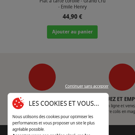
Plat à tarte corolle - Grand Cru
- Emile Henry
44,90 €
Prix
Ajouter au panier
Continuer sans accepter
SERVICE CLIENT
CLIQUEZ ET EM
LES COOKIES ET VOUS...
Nous contacter
Achetez en ligne et vene
votre colis en ma
Nous utilisons des cookies pour optimiser les
performances et vous proposer un site le plus
agréable possible.