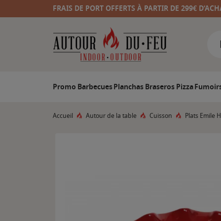
FRAIS DE PORT OFFERTS À PARTIR DE 299€ D’ACH
Promo
Barbecues
Planchas
Braseros
Pizza
Fumoir
Accueil
Autour de la table
Cuisson
Plats Emile 