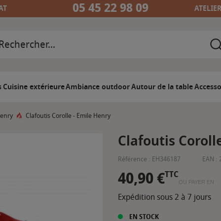
05 45 22 98 09
AT
ATELIE
s
Cuisine extérieure
Ambiance outdoor
Autour de la table
Accesso
Henry
Clafoutis Corolle - Emile Henry
Clafoutis Coroll
Référence :
EH346187
EAN :
40,90 €
TTC
OU PAYER EN
Expédition sous 2 à 7 jours
EN STOCK