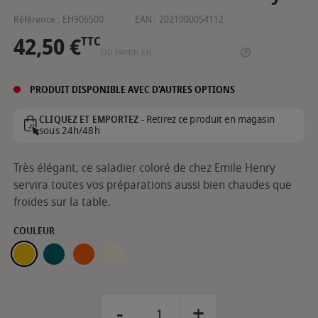
Référence :
EH906500
EAN :
2021000054112
42,50 €
TTC
OU PAYER EN
PRODUIT DISPONIBLE AVEC D'AUTRES OPTIONS
Retirez ce produit en magasin
CLIQUEZ ET EMPORTEZ -
sous 24h/48h
Très élégant, ce saladier coloré de chez Emile Henry
servira toutes vos préparations aussi bien chaudes que
froides sur la table.
COULEUR
PROVENÇE
BELLE-ILE
TOSCANE
ARGILE
-
+