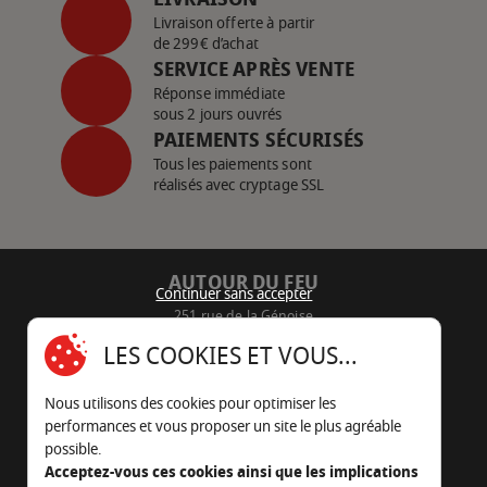
Livraison offerte à partir
de 299€ d’achat
SERVICE APRÈS VENTE
Réponse immédiate
sous 2 jours ouvrés
PAIEMENTS SÉCURISÉS
Tous les paiements sont
réalisés avec cryptage SSL
AUTOUR DU FEU
Continuer sans accepter
251 rue de la Génoise
16430 Champniers - France
LES COOKIES ET VOUS...
05 45 22 98 09
Nous utilisons des cookies pour optimiser les
Nous envoyer un e-mail
performances et vous proposer un site le plus agréable
possible.
Acceptez-vous ces cookies ainsi que les implications