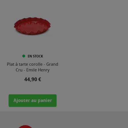
EN STOCK
Plat à tarte corolle - Grand
Cru - Emile Henry
Prix
44,90 €
Ajouter au panier