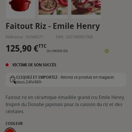
Faitout Riz - Emile Henry
Référence :
EH344577
EAN :
2021000051968
125,90 €
TTC
OU PAYER EN
VICTIME DE SON SUCCÈS
Retirez ce produit en magasin
CLIQUEZ ET EMPORTEZ -
sous 24h/48h
Faitout riz en céramique émaillée grand cru Emile Henry.
Inspiré du Donabe japonais pour la cuisson du riz et des
céréales.
COULEUR
GRAND CRU