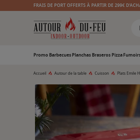
FRAIS DE PORT OFFERTS À PARTIR DE 299€ D’ACH
Promo
Barbecues
Planchas
Braseros
Pizza
Fumoir
Accueil
Autour de la table
Cuisson
Plats Emile 