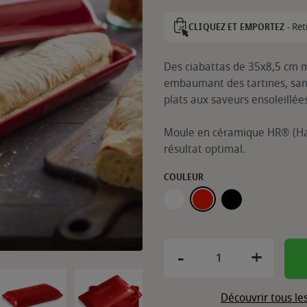
Ret
CLIQUEZ ET EMPORTEZ -
Des ciabattas de 35x8,5 cm mo
embaumant des tartines, san
plats aux saveurs ensoleillée
Moule en céramique HR® (Hau
résultat optimal.
COULEUR
BLANC
GRAND CRU
NOIR
-
+
Découvrir tous le