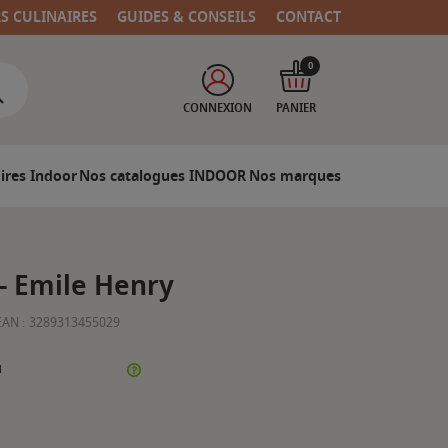
RS CULINAIRES
GUIDES & CONSEILS
CONTACT
0
CONNEXION
PANIER
ires Indoor
Nos catalogues INDOOR
Nos marques
- Emile Henry
EAN :
3289313455029
N