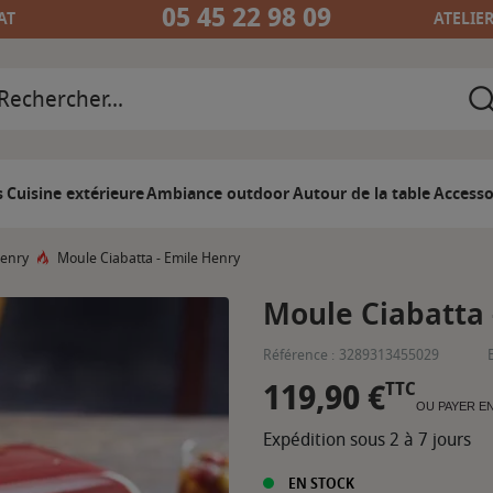
05 45 22 98 09
AT
ATELIE
s
Cuisine extérieure
Ambiance outdoor
Autour de la table
Accesso
Henry
Moule Ciabatta - Emile Henry
Moule Ciabatta 
Référence :
3289313455029
119,90 €
TTC
OU PAYER E
Expédition sous 2 à 7 jours
EN STOCK