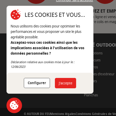
Continuer sans accepter
SERVICE CLIENT
CLIQUEZ ET EM
LES COOKIES ET VOUS...
Nous contacter
Achetez en ligne et vene
votre colis en ma
Nous utilisons des cookies pour optimiser les
performances et vous proposer un site le plus
agréable possible.
Acceptez-vous ces cookies ainsi que les
AUTOUR DU FEU
CÔTÉ OUTDOO
implications associées à l'utilisation de vos
05 45 22 98 09
Promotions
données personnelles ?
Barbecues
Nous envoyer un e-mail
Déclaration relative aux cookies mise à jour le :
Continuer sans accepter
Braseros
12/06/2023
Cuisines d'extérieur
Fumoirs
Configurer
J'accepte
Pizza
Planchas
© AUTOUR DU FEU
Mentions légales
Conditions Générales de V