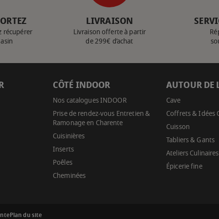
PORTEZ
LIVRAISON
SERVI
z récupérer
Livraison offerte à partir
Ré
gasin
de 299€ d’achat
so
R
CÔTÉ INDOOR
AUTOUR DE 
Nos catalogues INDOOR
Cave
Prise de rendez-vous Entretien &
Coffrets & Idées
Ramonage en Charente
Cuisson
Cuisinières
Tabliers & Gants
Inserts
Ateliers Culinaires
Poêles
Épicerie fine
Cheminées
ente
Plan du site