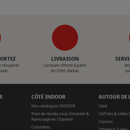
PORTEZ
LIVRAISON
SERVI
z récupérer
Livraison offerte à partir
Ré
gasin
de 299€ d’achat
so
R
CÔTÉ INDOOR
AUTOUR DE 
Nos catalogues INDOOR
Cave
Prise de rendez-vous Entretien &
Coffrets & Idées
Ramonage en Charente
Cuisson
Cuisinières
Tabliers & Gants