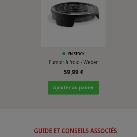
EN STOCK
Fumoir à froid - Weber
59,99 €
Prix
Ajouter au panier
GUIDE ET CONSEILS ASSOCIÉS