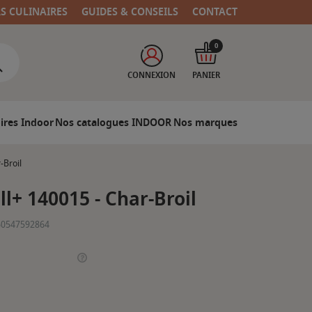
RS CULINAIRES
GUIDES & CONSEILS
CONTACT
0
CONNEXION
PANIER
ires Indoor
Nos catalogues INDOOR
Nos marques
-Broil
ll+ 140015 - Char-Broil
60547592864