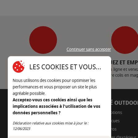
Continuer sans accepter
SERVICE CLIENT
CLIQUEZ ET EM
LES COOKIES ET VOUS...
Nous contacter
Achetez en ligne et vene
votre colis en ma
Nous utilisons des cookies pour optimiser les
performances et vous proposer un site le plus
agréable possible.
Acceptez-vous ces cookies ainsi que les
AUTOUR DU FEU
CÔTÉ OUTDOO
implications associées à l'utilisation de vos
05 45 22 98 09
Promotions
données personnelles ?
Barbecues
Déclaration relative aux cookies mise à jour le :
Nous envoyer un e-mail
Continuer sans accepter
12/06/2023
Braseros
Cuisines d'extérieur