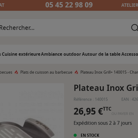
05 45 22 98 09
AT
ATELIE
s
Cuisine extérieure
Ambiance outdoor
Autour de la table
Accesso
rbecues
Plats de cuisson au barbecue
Plateau Inox Grill+ 140015 - Char
Plateau Inox Gri
Référence :
140015
EAN :
42
26,95 €
TTC
OU PAYER EN
Expédition sous 2 à 7 jours
EN STOCK