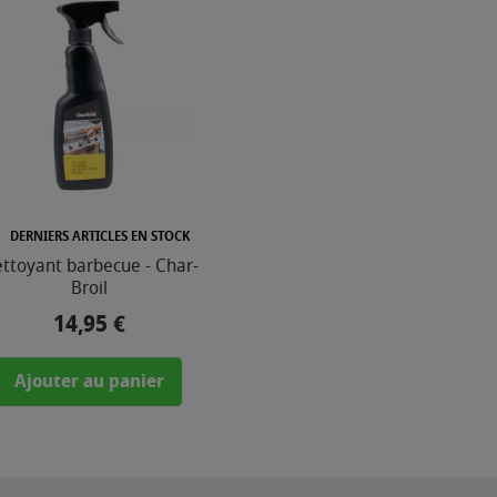
DERNIERS ARTICLES EN STOCK
ttoyant barbecue - Char-
Broil
14,95 €
Prix
Ajouter au panier