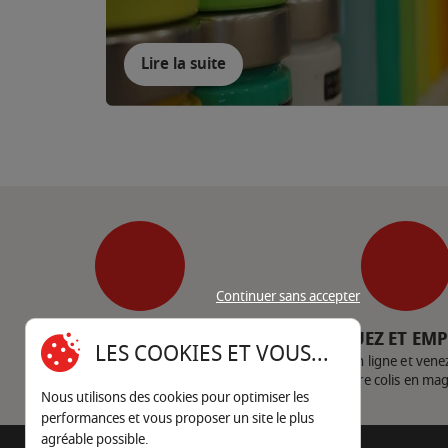
Lire la suite
Continuer sans accepter
SERVICE CLIENT
CLIQUEZ ET EM
LES COOKIES ET VOUS...
Nous contacter
Achetez en ligne et vene
votre colis en ma
Nous utilisons des cookies pour optimiser les
performances et vous proposer un site le plus
agréable possible.