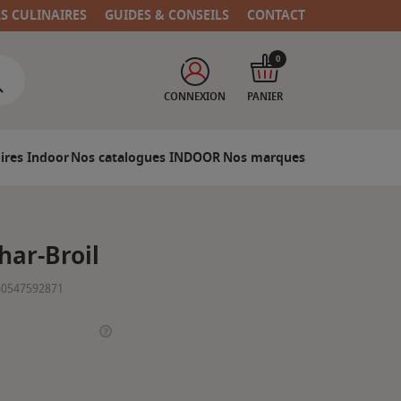
RS CULINAIRES
GUIDES & CONSEILS
CONTACT
0
CONNEXION
PANIER
ires Indoor
Nos catalogues INDOOR
Nos marques
Char-Broil
60547592871