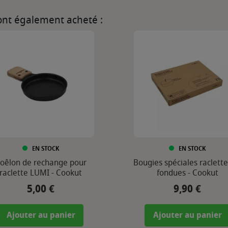
 ont également acheté :
EN STOCK
EN STOCK
oêlon de rechange pour
Bougies spéciales raclette
raclette LUMI - Cookut
fondues - Cookut
5,00 €
9,90 €
Prix
Prix
Ajouter au panier
Ajouter au panier