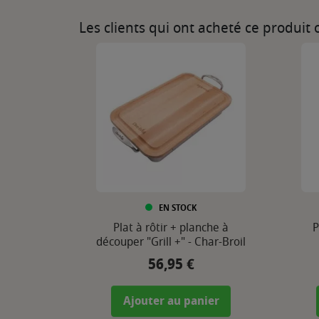
Les clients qui ont acheté ce produit
EN STOCK
Plat à rôtir + planche à
P
découper "Grill +" - Char-Broil
56,95 €
Prix
Ajouter au panier