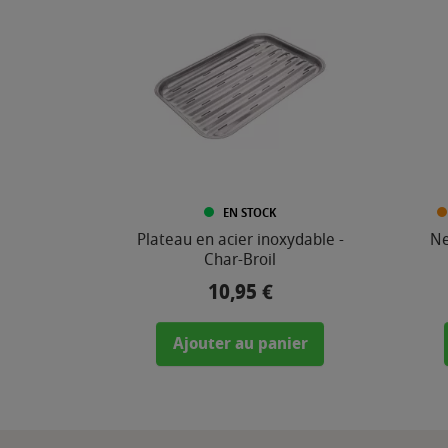
EN STOCK
Plateau en acier inoxydable -
Ne
Char-Broil
10,95 €
Prix
Ajouter au panier