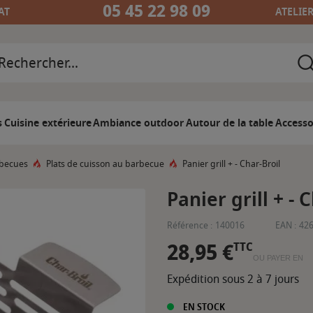
05 45 22 98 09
AT
ATELIE
s
Cuisine extérieure
Ambiance outdoor
Autour de la table
Accesso
rbecues
Plats de cuisson au barbecue
Panier grill + - Char-Broil
Panier grill + - 
Référence :
140016
EAN :
42
28,95 €
TTC
OU PAYER EN
Expédition sous 2 à 7 jours
EN STOCK