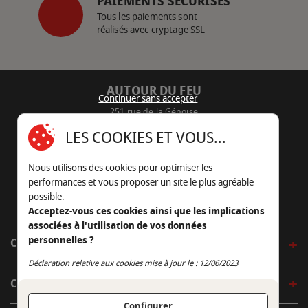
PAIEMENTS SÉCURISÉS
Tous les paiements sont
réalisés avec cryptage SSL
AUTOUR DU FEU
Continuer sans accepter
251 rue de la Génoise
16430 Champniers - France
LES COOKIES ET VOUS...
05 45 22 98 09
Nous utilisons des cookies pour optimiser les
Nous envoyer un e-mail
performances et vous proposer un site le plus agréable
possible.
Acceptez-vous ces cookies ainsi que les implications
associées à l'utilisation de vos données
personnelles ?
CÔTÉ OUTDOOR
Continuer sans accepter
Déclaration relative aux cookies mise à jour le : 12/06/2023
CÔTÉ INDOOR
Configurer