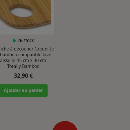
EN STOCK
nche à découper Greenlite
 bambou compatible lave-
aisselle 45 cm x 30 cm -
Totally Bamboo
32,90 €
Prix
Ajouter au panier