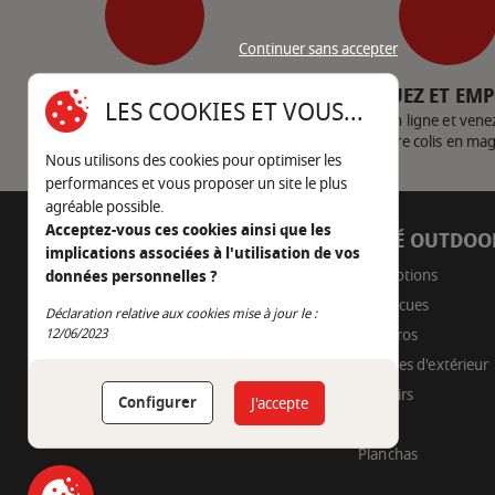
Continuer sans accepter
SERVICE CLIENT
CLIQUEZ ET EM
LES COOKIES ET VOUS...
Nous contacter
Achetez en ligne et vene
votre colis en ma
Nous utilisons des cookies pour optimiser les
performances et vous proposer un site le plus
agréable possible.
Acceptez-vous ces cookies ainsi que les
AUTOUR DU FEU
CÔTÉ OUTDOO
implications associées à l'utilisation de vos
05 45 22 98 09
Promotions
données personnelles ?
Barbecues
Déclaration relative aux cookies mise à jour le :
Nous envoyer un e-mail
Continuer sans accepter
12/06/2023
Braseros
Cuisines d'extérieur
Fumoirs
Configurer
J'accepte
Pizza
Planchas