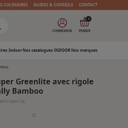
RS CULINAIRES
GUIDES & CONSEILS
CONTACT
0
CONNEXION
PANIER
ires Indoor
Nos catalogues INDOOR
Nos marques
amboo
per Greenlite avec rigole
tally Bamboo
0875118001726