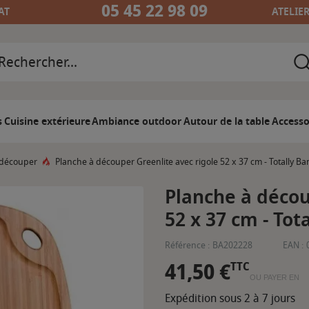
05 45 22 98 09
AT
ATELIE
s
Cuisine extérieure
Ambiance outdoor
Autour de la table
Accesso
 découper
Planche à découper Greenlite avec rigole 52 x 37 cm - Totally B
Planche à décou
52 x 37 cm - To
Référence :
BA202228
EAN :
41,50 €
TTC
OU PAYER EN
Expédition sous 2 à 7 jours