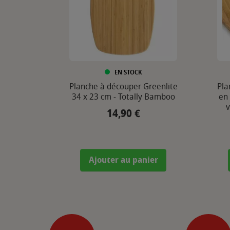
EN STOCK
Planche à découper Greenlite
Pla
34 x 23 cm - Totally Bamboo
en
v
14,90 €
Prix
Ajouter au panier