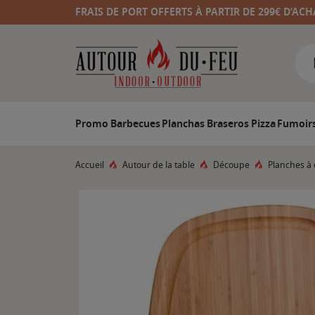
FRAIS DE PORT OFFERTS À PARTIR DE 299€ D’ACH
Promo
Barbecues
Planchas
Braseros
Pizza
Fumoir
Accueil
Autour de la table
Découpe
Planches à