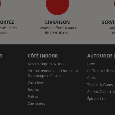
PORTEZ
LIVRAISON
SERVI
z récupérer
Livraison offerte à partir
Ré
gasin
de 299€ d’achat
so
R
CÔTÉ INDOOR
AUTOUR DE 
Nos catalogues INDOOR
Cave
Prise de rendez-vous Entretien &
Coffrets & Idées
Ramonage en Charente
Cuisson
Cuisinières
Tabliers & Gants
Inserts
Ateliers Culinaires
Poêles
Épicerie fine
Cheminées