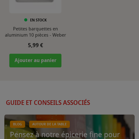
EN STOCK
Petites barquettes en
aluminium 10 pièces - Weber
Prix
5,99 €
Ajouter au panier
GUIDE ET CONSEILS ASSOCIÉS
BLOG
AUTOUR DE LA TABLE
Pensez à notre épicerie fine pour