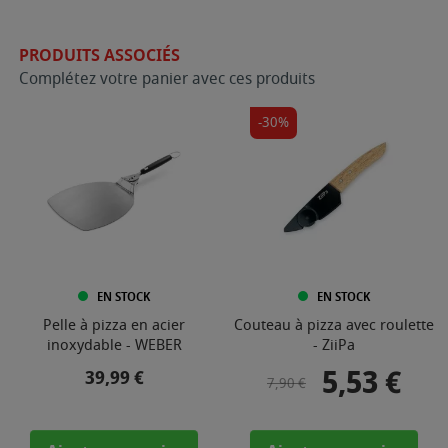
PRODUITS ASSOCIÉS
Complétez votre panier avec ces produits
-30%
EN STOCK
EN STOCK
Pelle à pizza en acier
Couteau à pizza avec roulette
inoxydable - WEBER
- ZiiPa
5,53 €
Prix
Prix de base
Prix
39,99 €
7,90 €