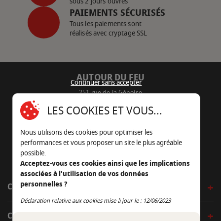
sous 2 jours ouvrés
PAIEMENTS SÉCURISÉS
Tous les paiements sont
réalisés avec cryptage SSL
AUTOUR DU FEU
Continuer sans accepter
251 rue de la Génoise
16430 Champniers - France
LES COOKIES ET VOUS...
05 45 22 98 09
Nous utilisons des cookies pour optimiser les
Nous envoyer un e-mail
performances et vous proposer un site le plus agréable
possible.
Acceptez-vous ces cookies ainsi que les implications
associées à l'utilisation de vos données
personnelles ?
CÔTÉ OUTDOOR
Continuer sans accepter
Déclaration relative aux cookies mise à jour le : 12/06/2023
CÔTÉ INDOOR