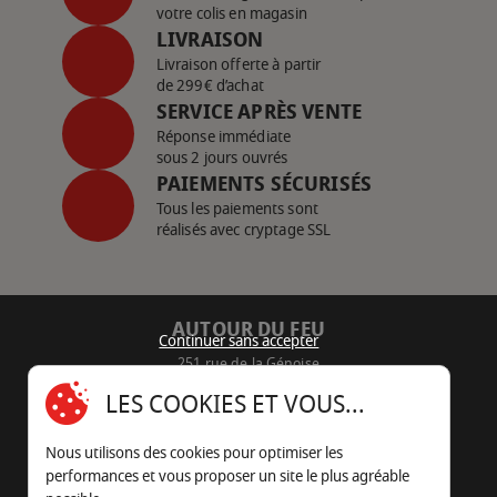
votre colis en magasin
LIVRAISON
Livraison offerte à partir
de 299€ d’achat
SERVICE APRÈS VENTE
Réponse immédiate
sous 2 jours ouvrés
PAIEMENTS SÉCURISÉS
Tous les paiements sont
réalisés avec cryptage SSL
AUTOUR DU FEU
Continuer sans accepter
251 rue de la Génoise
16430 Champniers - France
LES COOKIES ET VOUS...
05 45 22 98 09
Nous utilisons des cookies pour optimiser les
Nous envoyer un e-mail
performances et vous proposer un site le plus agréable