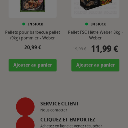
EN STOCK
EN STOCK
Pellets pour barbecue pellet
Pellet FSC Hêtre Weber 8kg -
(9kg) pommier - Weber
Weber
11,99 €
Prix
Prix de base
Prix
20,99 €
19,99 €
Ajouter au panier
Ajouter au panier
SERVICE CLIENT
Nous contacter
CLIQUEZ ET EMPORTEZ
Achetez en ligne et venez récupérer