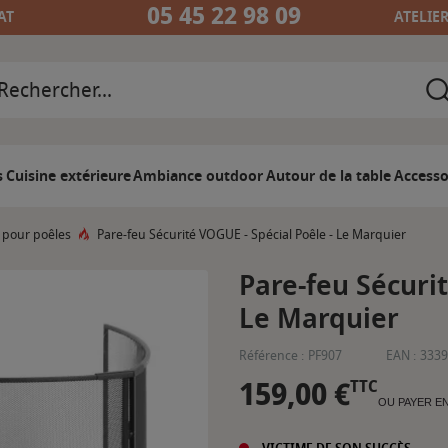
05 45 22 98 09
AT
ATELIE
s
Cuisine extérieure
Ambiance outdoor
Autour de la table
Accesso
 pour poêles
Pare-feu Sécurité VOGUE - Spécial Poêle - Le Marquier
Pare-feu Sécurit
Le Marquier
Référence :
PF907
EAN :
3339
159,00 €
TTC
OU PAYER E