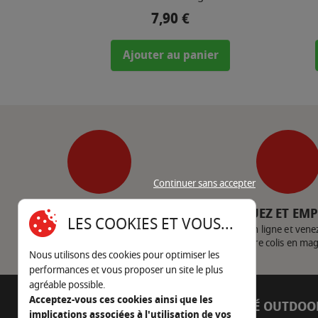
7,90 €
Prix
Ajouter au panier
Continuer sans accepter
SERVICE CLIENT
CLIQUEZ ET EM
LES COOKIES ET VOUS...
Nous contacter
Achetez en ligne et vene
votre colis en ma
Nous utilisons des cookies pour optimiser les
performances et vous proposer un site le plus
agréable possible.
Acceptez-vous ces cookies ainsi que les
AUTOUR DU FEU
CÔTÉ OUTDOO
implications associées à l'utilisation de vos