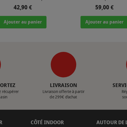
42,90 €
59,00 €
Prix
Prix
Ajouter au panier
Ajouter au panier
PORTEZ
LIVRAISON
SERVI
z récupérer
Livraison offerte à partir
Ré
gasin
de 299€ d’achat
so
R
CÔTÉ INDOOR
AUTOUR DE 