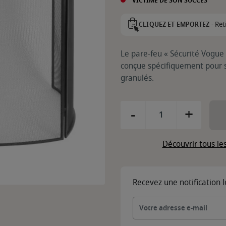
VICTIME DE SON SUCCÈS
Ret
CLIQUEZ ET EMPORTEZ -
Le pare-feu « Sécurité Vogue 
conçue spécifiquement pour sé
granulés.
-
+
Découvrir tous le
Recevez une notification 