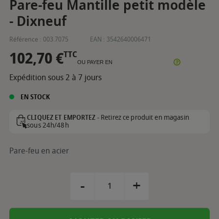
Pare-feu Mantille petit modèle
- Dixneuf
Référence :
003.7075
EAN :
3542640006471
102,70 €
TTC
OU PAYER EN
Expédition sous 2 à 7 jours
EN STOCK
Retirez ce produit en magasin
CLIQUEZ ET EMPORTEZ -
sous 24h/48h
Pare-feu en acier
-
+