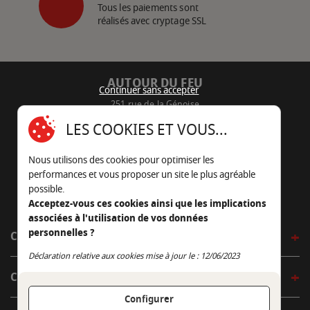
Tous les paiements sont
réalisés avec cryptage SSL
AUTOUR DU FEU
Continuer sans accepter
251 rue de la Génoise
16430 Champniers - France
LES COOKIES ET VOUS...
05 45 22 98 09
Nous utilisons des cookies pour optimiser les
Nous envoyer un e-mail
performances et vous proposer un site le plus agréable
possible.
Acceptez-vous ces cookies ainsi que les implications
associées à l'utilisation de vos données
personnelles ?
CÔTÉ OUTDOOR
Continuer sans accepter
Déclaration relative aux cookies mise à jour le : 12/06/2023
CÔTÉ INDOOR
Configurer