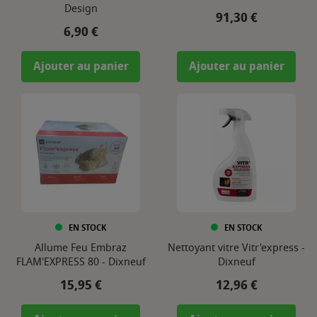
Design
Prix
91,30 €
Prix
6,90 €
Ajouter au panier
Ajouter au panier
EN STOCK
EN STOCK
Allume Feu Embraz
Nettoyant vitre Vitr'express -
FLAM'EXPRESS 80 - Dixneuf
Dixneuf
Prix
Prix
15,95 €
12,96 €