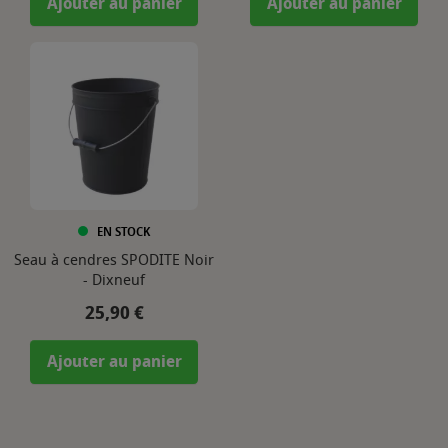
Ajouter au panier
Ajouter au panier
EN STOCK
Seau à cendres SPODITE Noir
- Dixneuf
Prix
25,90 €
Ajouter au panier