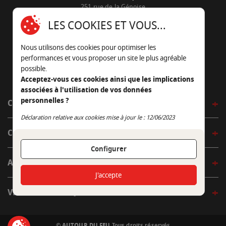
251 rue de la Génoise
16430 Champniers - France
LES COOKIES ET VOUS...
05 45 22 98 09
Nous utilisons des cookies pour optimiser les
Nous envoyer un e-mail
performances et vous proposer un site le plus agréable
possible.
Acceptez-vous ces cookies ainsi que les implications
associées à l'utilisation de vos données
personnelles ?
CÔTÉ OUTDOOR
Continuer sans accepter
Déclaration relative aux cookies mise à jour le : 12/06/2023
CÔTÉ INDOOR
Configurer
AUTOUR DE LA TABLE
J'accepte
VENIR EN BOUTIQUE
© AUTOUR DU FEU
Tous droits réservés