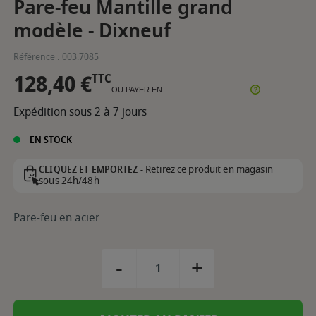
Pare-feu Mantille grand
modèle - Dixneuf
Référence :
003.7085
128,40 €
TTC
OU PAYER EN
Expédition sous 2 à 7 jours
EN STOCK
Retirez ce produit en magasin
CLIQUEZ ET EMPORTEZ -
sous 24h/48h
Pare-feu en acier
-
+