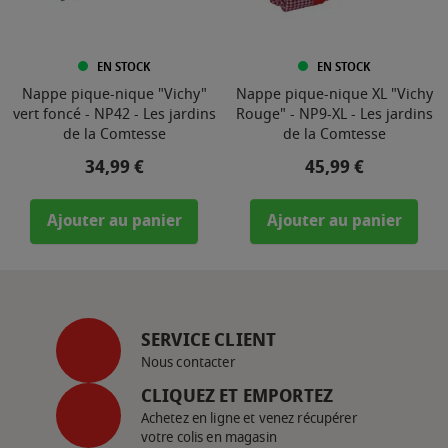
EN STOCK
EN STOCK
Nappe pique-nique "Vichy"
Nappe pique-nique XL "Vichy
vert foncé - NP42 - Les jardins
Rouge" - NP9-XL - Les jardins
de la Comtesse
de la Comtesse
Prix
Prix
34,99 €
45,99 €
Ajouter au panier
Ajouter au panier
SERVICE CLIENT
Nous contacter
CLIQUEZ ET EMPORTEZ
Achetez en ligne et venez récupérer
votre colis en magasin