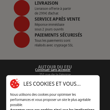
LIVRAISON
Livraison offerte à partir
de 299€ d’achat
SERVICE APRÈS VENTE
Réponse immédiate
sous 2 jours ouvrés
PAIEMENTS SÉCURISÉS
Tous les paiements sont
réalisés avec cryptage SSL
AUTOUR DU FEU
Continuer sans accepter
251 rue de la Génoise
16430 Champniers - France
LES COOKIES ET VOUS...
05 45 22 98 09
Nous utilisons des cookies pour optimiser les
Nous envoyer un e-mail
performances et vous proposer un site le plus agréable
possible.