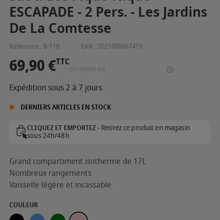
ESCAPADE - 2 Pers. - Les Jardins
De La Comtesse
Référence :
B-118
EAN :
2021000067419
69,90 €
TTC
OU PAYER EN
Expédition sous 2 à 7 jours
DERNIERS ARTICLES EN STOCK
Retirez ce produit en magasin
CLIQUEZ ET EMPORTEZ -
sous 24h/48h
Grand compartiment isotherme de 17L
Nombreux rangements
Vaisselle légère et incassable
COULEUR
NOIR
BLEU
VERT
ROSE