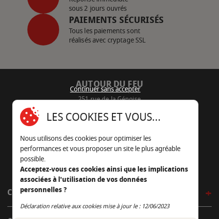
sous 2 jours ouvrés
PAIEMENTS SÉCURISÉS
Tous les paiements sont
réalisés avec cryptage SSL
AUTOUR DU FEU
Continuer sans accepter
251 rue de la Génoise
16430 Champniers - France
LES COOKIES ET VOUS...
05 45 22 98 09
Nous utilisons des cookies pour optimiser les
Nous envoyer un e-mail
performances et vous proposer un site le plus agréable
possible.
Acceptez-vous ces cookies ainsi que les implications
associées à l'utilisation de vos données
personnelles ?
CÔTÉ OUTDOOR
Continuer sans accepter
Déclaration relative aux cookies mise à jour le : 12/06/2023