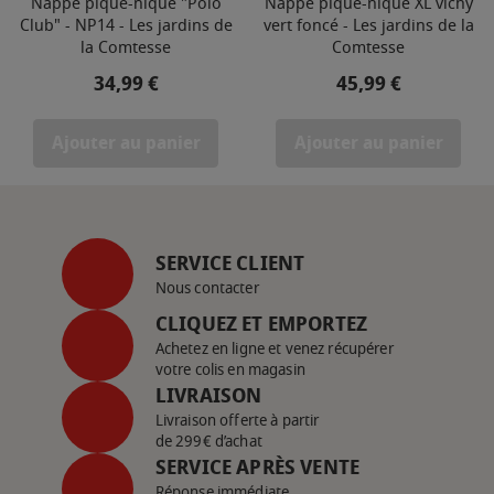
Nappe pique-nique "Polo
Nappe pique-nique XL vichy
Club" - NP14 - Les jardins de
vert foncé - Les jardins de la
la Comtesse
Comtesse
Prix
Prix
34,99 €
45,99 €
Ajouter au panier
Ajouter au panier
SERVICE CLIENT
Nous contacter
CLIQUEZ ET EMPORTEZ
Achetez en ligne et venez récupérer
votre colis en magasin
LIVRAISON
Livraison offerte à partir
de 299€ d’achat
SERVICE APRÈS VENTE
Réponse immédiate