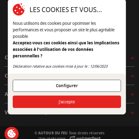
16430 Champniers - France
LES COOKIES ET VOUS...
05 45 22 98 09
Nous utilisons des cookies pour optimiser les
Nous envoyer un e-mail
performances et vous proposer un site le plus agréable
possible.
Acceptez-vous ces cookies ainsi que les implications
associées à l'utilisation de vos données
personnelles ?
CÔTÉ OUTDOOR
Continuer sans accepter
Déclaration relative aux cookies mise à jour le : 12/06/2023
CÔTÉ INDOOR
Configurer
AUTOUR DE LA TABLE
J'accepte
VENIR EN BOUTIQUE
© AUTOUR DU FEU
Tous droits réservés
Une réalisation