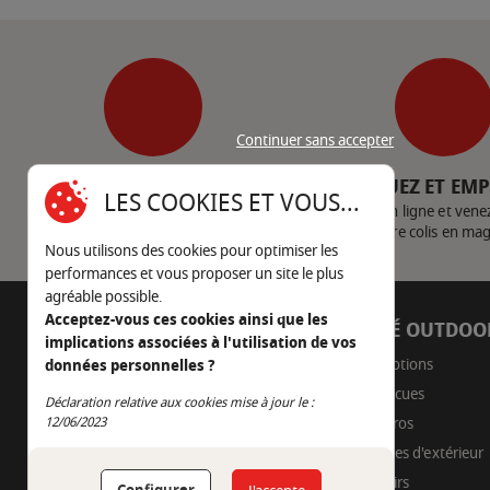
Continuer sans accepter
SERVICE CLIENT
CLIQUEZ ET EM
LES COOKIES ET VOUS...
Nous contacter
Achetez en ligne et vene
votre colis en ma
Nous utilisons des cookies pour optimiser les
performances et vous proposer un site le plus
agréable possible.
Acceptez-vous ces cookies ainsi que les
AUTOUR DU FEU
CÔTÉ OUTDOO
implications associées à l'utilisation de vos
05 45 22 98 09
Promotions
données personnelles ?
Barbecues
Nous envoyer un e-mail
Déclaration relative aux cookies mise à jour le :
Continuer sans accepter
Braseros
12/06/2023
Cuisines d'extérieur
Fumoirs