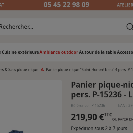
05 45 22 98 09
AT
ATELIE
s
Cuisine extérieure
Ambiance outdoor
Autour de la table
Accesso
ers & Sacs pique-nique
Panier pique-nique "Saint-Honoré bleu" 4 pers. P-1
Panier pique-ni
pers. P-15236 - 
Référence :
P-15236
EAN :
37
219,90 €
TTC
OU PAYER E
Expédition sous 2 à 7 jours