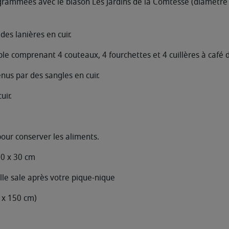
ogrammées avec le blason Les Jardins de la Comtesse (diamètre
des lanières en cuir.
ble comprenant 4 couteaux, 4 fourchettes et 4 cuillères à café
nus par des sangles en cuir.
uir.
our conserver les aliments.
30 x 30 cm
lle sale après votre pique-nique
 x 150 cm)