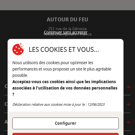
AUTOUR DU FEU
251 rue de la Génoise
Continuer sans accepter
16430 Champniers - France
05 45 22 98 09
LES COOKIES ET VOUS...
Nous envoyer un e-mail
Nous utilisons des cookies pour optimiser les
performances et vous proposer un site le plus agréable
possible.
Acceptez-vous ces cookies ainsi que les implications
CÔTÉ OUTDOOR
associées à l'utilisation de vos données personnelles
?
CÔTÉ INDOOR
Continuer sans accepter
Déclaration relative aux cookies mise à jour le : 12/06/2023
AUTOUR DE LA TABLE
Configurer