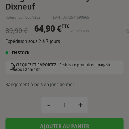
Dixneuf
Référence :
005.1262
EAN :
3542641590665
64,90 €
TTC
89,90 €
OU PAYER EN
Expédition sous 2 à 7 jours
EN STOCK
Retirez ce produit en magasin
CLIQUEZ ET EMPORTEZ -
sous 24h/48h
Rangement à bois en jonc de mer
-
+
AJOUTER AU PANIER