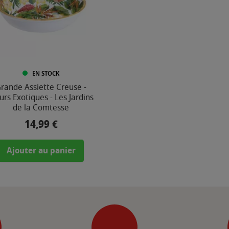
EN STOCK
rande Assiette Creuse -
urs Exotiques - Les Jardins
de la Comtesse
14,99 €
Prix
Ajouter au panier