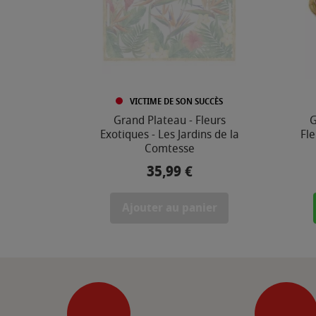
VICTIME DE SON SUCCÈS
Grand Plateau - Fleurs
G
Exotiques - Les Jardins de la
Fle
Comtesse
35,99 €
Prix
Ajouter au panier