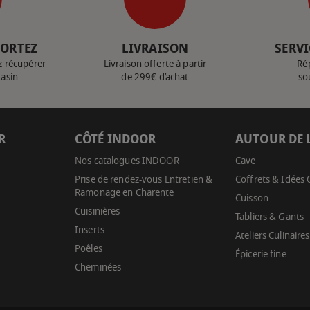
PORTEZ
LIVRAISON
SERVI
z récupérer
Livraison offerte à partir
Ré
gasin
de 299€ d’achat
so
R
CÔTÉ INDOOR
AUTOUR DE 
Nos catalogues INDOOR
Cave
Prise de rendez-vous Entretien &
Coffrets & Idées
Ramonage en Charente
Cuisson
Cuisinières
Tabliers & Gants
Inserts
Ateliers Culinaires
Poêles
Épicerie fine
Cheminées