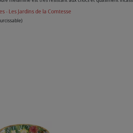
 pure mélamine est très résistant aux chocs et quasiment incass
ues - Les Jardins de la Comtesse
rcissable)