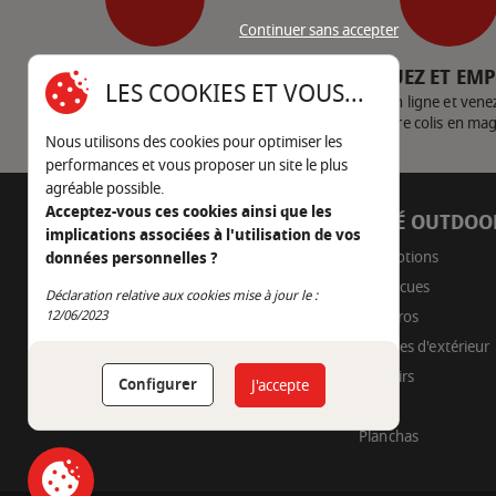
Continuer sans accepter
SERVICE CLIENT
CLIQUEZ ET EM
LES COOKIES ET VOUS...
Nous contacter
Achetez en ligne et vene
votre colis en ma
Nous utilisons des cookies pour optimiser les
performances et vous proposer un site le plus
agréable possible.
Acceptez-vous ces cookies ainsi que les
AUTOUR DU FEU
CÔTÉ OUTDOO
implications associées à l'utilisation de vos
05 45 22 98 09
Promotions
données personnelles ?
Barbecues
Nous envoyer un e-mail
Déclaration relative aux cookies mise à jour le :
Continuer sans accepter
Braseros
12/06/2023
Cuisines d'extérieur
Fumoirs
Configurer
J'accepte
Pizza
Planchas