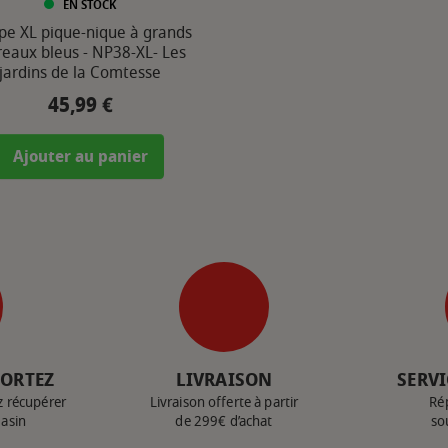
EN STOCK
e XL pique-nique à grands
reaux bleus - NP38-XL- Les
jardins de la Comtesse
45,99 €
Prix
Ajouter au panier
PORTEZ
LIVRAISON
SERVI
z récupérer
Livraison offerte à partir
Ré
gasin
de 299€ d’achat
so