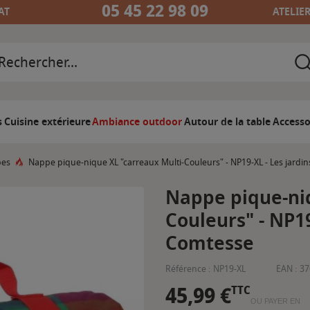
05 45 22 98 09
AT
ATELIE
s
Cuisine extérieure
Ambiance outdoor
Autour de la table
Accesso
es
Nappe pique-nique XL "carreaux Multi-Couleurs" - NP19-XL - Les jardin
Nappe pique-niq
Couleurs" - NP19
Comtesse
Référence :
NP19-XL
EAN :
37
45,99 €
TTC
OU PAYER EN