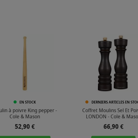
EN STOCK
DERNIERS ARTICLES EN STO
lin à poivre King pepper -
Coffret Moulins Sel Et Po
Cole & Mason
LONDON - Cole & Mas
52,90 €
66,90 €
Prix
Prix