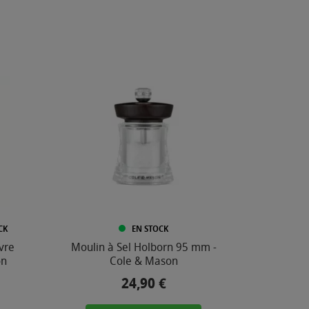
CK
EN STOCK
ivre
Moulin à Sel Holborn 95 mm -
on
Cole & Mason
24,90 €
Prix