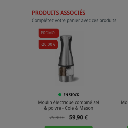
PRODUITS ASSOCIÉS
Complétez votre panier avec ces produits
PROMO !
-20,00 €
EN STOCK
Moulin électrique combiné sel
Mou
& poivre - Cole & Mason
59,90 €
Prix de base
Prix
79,90 €