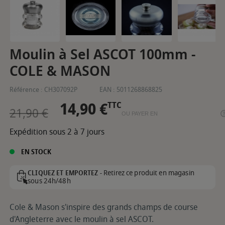
Moulin à Sel ASCOT 100mm -
COLE & MASON
Référence :
CH307092P
EAN :
5011268868825
14,90 €
TTC
21,90 €
OU PAYER EN
Expédition sous 2 à 7 jours
EN STOCK
Retirez ce produit en magasin
CLIQUEZ ET EMPORTEZ -
sous 24h/48h
Cole & Mason s'inspire des grands champs de course
d'Angleterre avec le moulin à sel ASCOT.