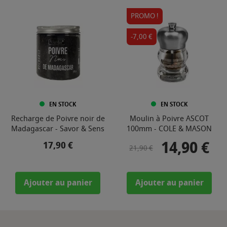
PROMO !
-7,00 €
EN STOCK
EN STOCK
Recharge de Poivre noir de
Moulin à Poivre ASCOT
Madagascar - Savor & Sens
100mm - COLE & MASON
14,90 €
Prix
Prix de base
Prix
17,90 €
21,90 €
Ajouter au panier
Ajouter au panier