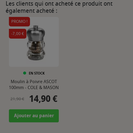
Les clients qui ont acheté ce produit ont
également acheté :
PROMO !
-7,00 €
EN STOCK
Moulin à Poivre ASCOT
100mm - COLE & MASON
14,90 €
Prix de base
Prix
21,90 €
Ajouter au panier