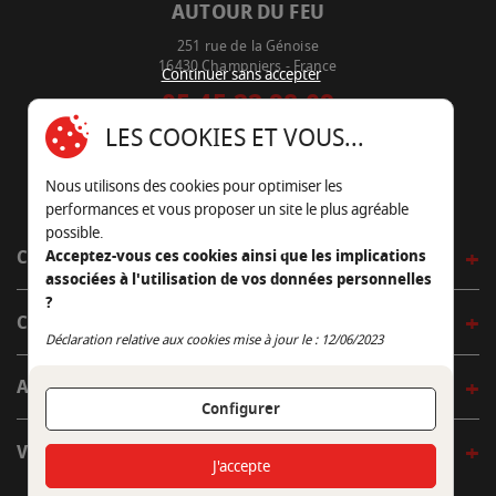
AUTOUR DU FEU
251 rue de la Génoise
16430 Champniers - France
Continuer sans accepter
05 45 22 98 09
LES COOKIES ET VOUS...
Nous envoyer un e-mail
Nous utilisons des cookies pour optimiser les
performances et vous proposer un site le plus agréable
possible.
CÔTÉ OUTDOOR
Acceptez-vous ces cookies ainsi que les implications
associées à l'utilisation de vos données personnelles
?
CÔTÉ INDOOR
Continuer sans accepter
Déclaration relative aux cookies mise à jour le : 12/06/2023
AUTOUR DE LA TABLE
Configurer
VENIR EN BOUTIQUE
J'accepte