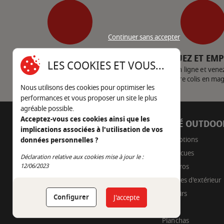
Continuer sans accepter
SERVICE CLIENT
CLIQUEZ ET EM
LES COOKIES ET VOUS...
Nous contacter
Achetez en ligne et vene
votre colis en ma
Nous utilisons des cookies pour optimiser les
performances et vous proposer un site le plus
agréable possible.
Acceptez-vous ces cookies ainsi que les
AUTOUR DU FEU
CÔTÉ OUTDOO
implications associées à l'utilisation de vos
05 45 22 98 09
Promotions
données personnelles ?
Barbecues
Déclaration relative aux cookies mise à jour le :
Nous envoyer un e-mail
Continuer sans accepter
12/06/2023
Braseros
Cuisines d'extérieur
Fumoirs
Configurer
J'accepte
Pizza
Planchas