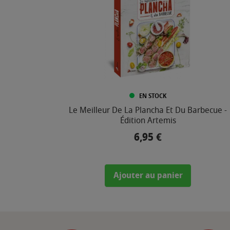
EN STOCK
Le Meilleur De La Plancha Et Du Barbecue -
Édition Artemis
6,95 €
Prix
Ajouter au panier