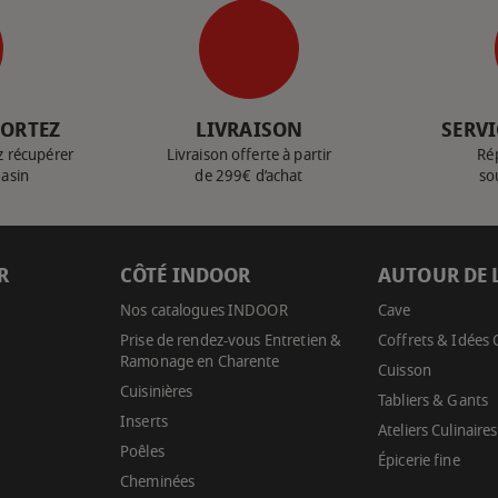
PORTEZ
LIVRAISON
SERVI
z récupérer
Livraison offerte à partir
Ré
gasin
de 299€ d’achat
so
R
CÔTÉ INDOOR
AUTOUR DE 
Nos catalogues INDOOR
Cave
Prise de rendez-vous Entretien &
Coffrets & Idées
Ramonage en Charente
Cuisson
Cuisinières
Tabliers & Gants
Inserts
Ateliers Culinaires
Poêles
Épicerie fine
Cheminées