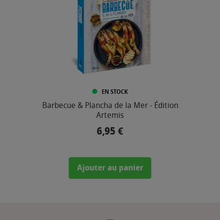
EN STOCK
Barbecue & Plancha de la Mer - Édition
Artemis
6,95 €
Prix
Ajouter au panier