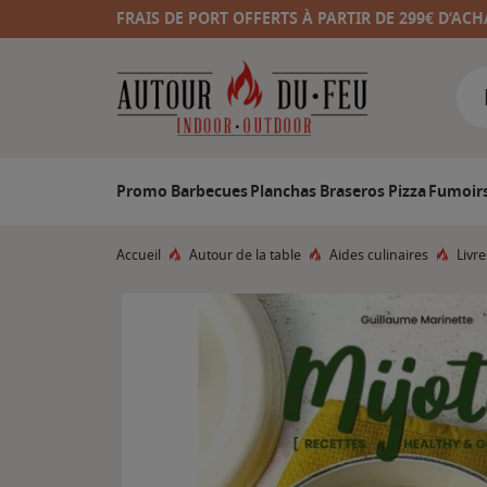
FRAIS DE PORT OFFERTS À PARTIR DE 299€ D’ACH
Promo
Barbecues
Planchas
Braseros
Pizza
Fumoir
Accueil
Autour de la table
Aides culinaires
Livre