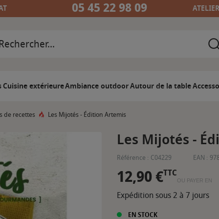
05 45 22 98 09
AT
ATELIE
s
Cuisine extérieure
Ambiance outdoor
Autour de la table
Accesso
s de recettes
Les Mijotés - Édition Artemis
Les Mijotés - Éd
Référence :
C04229
EAN :
97
12,90 €
TTC
OU PAYER EN
Expédition sous 2 à 7 jours
EN STOCK