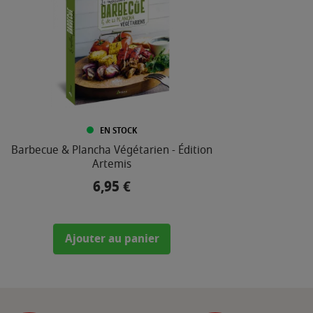
EN STOCK
Barbecue & Plancha Végétarien - Édition
Artemis
6,95 €
Prix
Ajouter au panier