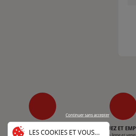
Continuer sans accepter
SERVICE CLIENT
CLIQUEZ ET EM
LES COOKIES ET VOUS...
Nous contacter
Achetez en ligne et vene