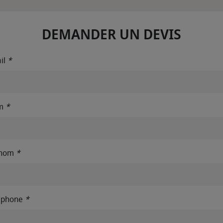
DEMANDER UN DEVIS
il
*
m
*
énom
*
éphone
*