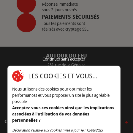
Réponse immédiate
sous 2 jours ouvrés
PAIEMENTS SÉCURISÉS
Tous les paiements sont
réalisés avec cryptage SSL
AUTOUR DU FEU
Continuer sans accepter
251 rue de la Génoise
16430 Champniers - France
LES COOKIES ET VOUS...
05 45 22 98 09
Nous utilisons des cookies pour optimiser les
Nous envoyer un e-mail
performances et vous proposer un site le plus agréable
possible.
Acceptez-vous ces cookies ainsi que les implications
associées à l'utilisation de vos données
personnelles ?
CÔTÉ OUTDOOR
Continuer sans accepter
Déclaration relative aux cookies mise à jour le : 12/06/2023