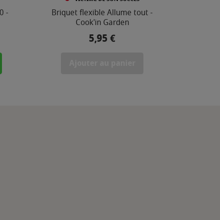
0 -
Briquet flexible Allume tout -
Cook'in Garden
5,95 €
Prix
Ajouter au panier