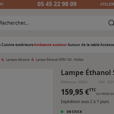
05 45 22 98 09
AT
ATELIE
s
Cuisine extérieure
Ambiance outdoor
Autour de la table
Accesso
Lampes éthanol
Lampe Éthanol SPIN 120 - Hofats
Lampe Éthanol S
Référence :
00024
EAN :
202
159,95 €
TTC
OU PAYER E
Expédition sous 2 à 7 jours
EN STOCK