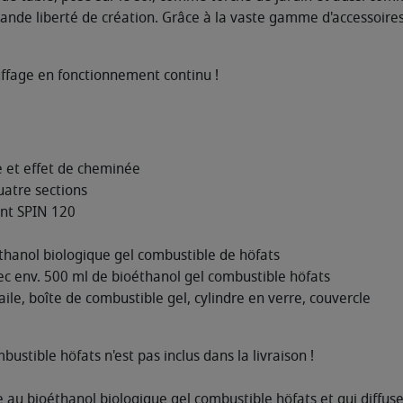
rande liberté de création. Grâce à la vaste gamme d'accessoires
uffage en fonctionnement continu !
 et effet de cheminée
uatre sections
ant SPIN 120
thanol biologique gel combustible de höfats
c env. 500 ml de bioéthanol gel combustible höfats
aile, boîte de combustible gel, cylindre en verre, couvercle
bustible höfats n'est pas inclus dans la livraison !
au bioéthanol biologique gel combustible höfats et qui diffuse