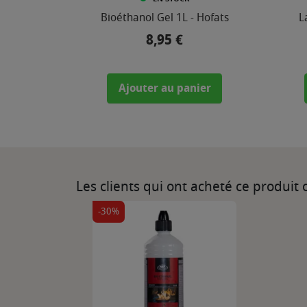
Bioéthanol Gel 1L - Hofats
L
8,95 €
Prix
Ajouter au panier
Les clients qui ont acheté ce produit
-30%