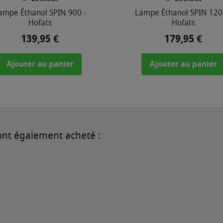
ampe Éthanol SPIN 900 -
Lampe Éthanol SPIN 120
Hofats
Hofats
139,95 €
179,95 €
Prix
Prix
Ajouter au panier
Ajouter au panier
 ont également acheté :