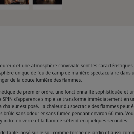
eureux et une atmosphère conviviale sont les caractéristiques d
phère unique de feu de camp de manière spectaculaire dans un cy
anger de la douce lumière des flammes.
hétique de premier ordre, une fonctionnalité sophistiquée et u
 le SPIN d'apparence simple se transforme immédiatement en un
à la chaleur est posé. La chaleur du spectacle des flammes peut
 brûle sans odeur et sans fumée pendant environ 60 min. Vous s
 cylindre en verre et la flamme s'éteint en quelques secondes.
e table, posé sur le sol, comme torche de jardin et aussi comm