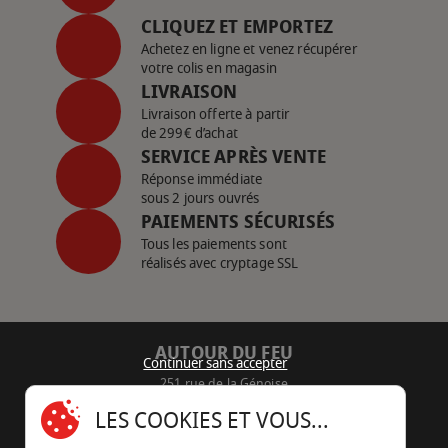
CLIQUEZ ET EMPORTEZ
Achetez en ligne et venez récupérer
votre colis en magasin
LIVRAISON
Livraison offerte à partir
de 299€ d’achat
SERVICE APRÈS VENTE
Réponse immédiate
sous 2 jours ouvrés
PAIEMENTS SÉCURISÉS
Tous les paiements sont
réalisés avec cryptage SSL
AUTOUR DU FEU
Continuer sans accepter
251 rue de la Génoise
16430 Champniers - France
LES COOKIES ET VOUS...
05 45 22 98 09