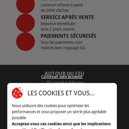
Livraison offerte à partir
de 299€ d’achat
SERVICE APRÈS VENTE
Réponse immédiate
sous 2 jours ouvrés
PAIEMENTS SÉCURISÉS
Tous les paiements sont
réalisés avec cryptage SSL
AUTOUR DU FEU
Continuer sans accepter
251 rue de la Génoise
16430 Champniers - France
LES COOKIES ET VOUS...
05 45 22 98 09
Nous utilisons des cookies pour optimiser les
Nous envoyer un e-mail
performances et vous proposer un site le plus agréable
possible.
Acceptez-vous ces cookies ainsi que les implications