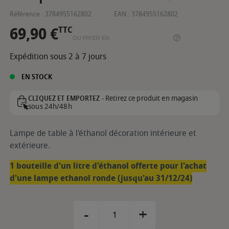
Référence :
3784955162802
EAN :
3784955162802
69,90 €
TTC
OU PAYER EN
Expédition sous 2 à 7 jours
EN STOCK
Retirez ce produit en magasin
CLIQUEZ ET EMPORTEZ -
sous 24h/48h
Lampe de table à l'éthanol décoration intérieure et
extérieure.
1 bouteille d'un litre d'éthanol offerte pour l'achat
d'une lampe ethanol ronde (jusqu'au 31/12/24)
-
+