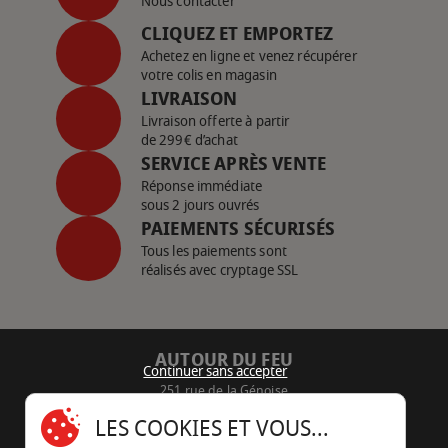
Nous contacter
CLIQUEZ ET EMPORTEZ
Achetez en ligne et venez récupérer
votre colis en magasin
LIVRAISON
Livraison offerte à partir
de 299€ d’achat
SERVICE APRÈS VENTE
Réponse immédiate
sous 2 jours ouvrés
PAIEMENTS SÉCURISÉS
Tous les paiements sont
réalisés avec cryptage SSL
AUTOUR DU FEU
Continuer sans accepter
251 rue de la Génoise
16430 Champniers - France
LES COOKIES ET VOUS...
05 45 22 98 09