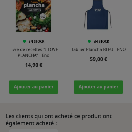
EN STOCK
EN STOCK
Livre de recettes "I LOVE
Tablier Plancha BLEU - ENO
PLANCHA" - Eno
Prix
59,00 €
Prix
14,90 €
Ajouter au panier
Ajouter au panier
Les clients qui ont acheté ce produit ont
également acheté :