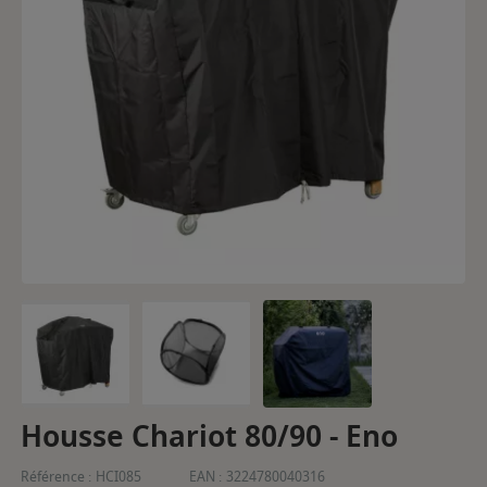
Housse Chariot 80/90 - Eno
Référence :
HCI085
EAN :
3224780040316