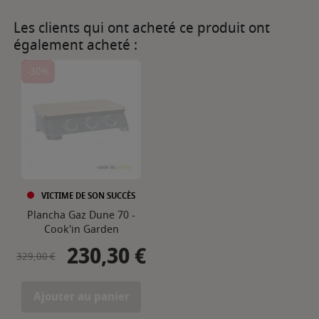
Les clients qui ont acheté ce produit ont
également acheté :
-30%
VICTIME DE SON SUCCÈS
Plancha Gaz Dune 70 -
Cook'in Garden
230,30 €
Prix de base
Prix
329,00 €
Ajouter au panier