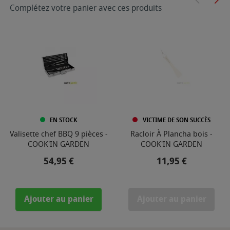
Complétez votre panier avec ces produits
EN STOCK
VICTIME DE SON SUCCÈS
Valisette chef BBQ 9 pièces -
Racloir À Plancha bois -
COOK'IN GARDEN
COOK'IN GARDEN
Prix
Prix
54,95 €
11,95 €
Ajouter au panier
Ajouter au panier