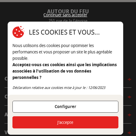
AUTOUR DU FEU
Continuer sans accepter
251 rue de la Génoise
16430 Champniers - France
LES COOKIES ET VOUS...
05 45 22 98 09
Nous utilisons des cookies pour optimiser les
Nous envoyer un e-mail
performances et vous proposer un site le plus agréable
possible.
Acceptez-vous ces cookies ainsi que les implications
associées à l'utilisation de vos données
personnelles ?
CÔTÉ OUTDOOR
Continuer sans accepter
Déclaration relative aux cookies mise à jour le : 12/06/2023
CÔTÉ INDOOR
Configurer
AUTOUR DE LA TABLE
J'accepte
VENIR EN BOUTIQUE