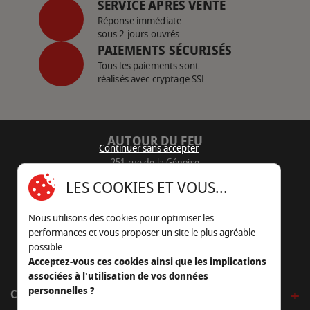
SERVICE APRÈS VENTE
Réponse immédiate
sous 2 jours ouvrés
PAIEMENTS SÉCURISÉS
Tous les paiements sont
réalisés avec cryptage SSL
AUTOUR DU FEU
Continuer sans accepter
251 rue de la Génoise
16430 Champniers - France
LES COOKIES ET VOUS...
05 45 22 98 09
Nous utilisons des cookies pour optimiser les
Nous envoyer un e-mail
performances et vous proposer un site le plus agréable
possible.
Acceptez-vous ces cookies ainsi que les implications
associées à l'utilisation de vos données
personnelles ?
CÔTÉ OUTDOOR