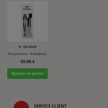
EN STOCK
Set plancha - Krampouz
Prix
59,90 €
Ajouter au panier
SERVICE CLIENT