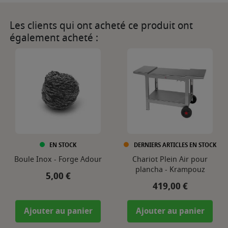
Les clients qui ont acheté ce produit ont
également acheté :
EN STOCK
DERNIERS ARTICLES EN STOCK
Boule Inox - Forge Adour
Chariot Plein Air pour
plancha - Krampouz
Prix
5,00 €
Prix
419,00 €
Ajouter au panier
Ajouter au panier