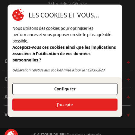
251 rue de la Génoise
16430 Champniers - France
LES COOKIES ET VOUS...
05 45 22 98 09
Nous utilisons des cookies pour optimiser les
Nous envoyer un e-mail
performances et vous proposer un site le plus agréable
possible.
Acceptez-vous ces cookies ainsi que les implications
associées à l'utilisation de vos données
personnelles ?
CÔTÉ OUTDOOR
Continuer sans accepter
Déclaration relative aux cookies mise à jour le : 12/06/2023
CÔTÉ INDOOR
Configurer
AUTOUR DE LA TABLE
J'accepte
VENIR EN BOUTIQUE
© AUTOUR DU FEU
Tous droits réservés