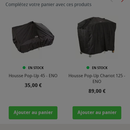
Complétez votre panier avec ces produits
EN STOCK
EN STOCK
Housse Pop-Up 45 - ENO
Housse Pop-Up Chariot 125 -
ENO
Prix
35,00 €
Prix
89,00 €
Ajouter au panier
Ajouter au panier