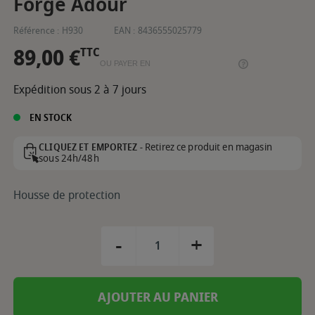
Forge Adour
Référence :
H930
EAN :
8436555025779
89,00 €
TTC
OU PAYER EN
Expédition sous 2 à 7 jours
EN STOCK
Retirez ce produit en magasin
CLIQUEZ ET EMPORTEZ -
sous 24h/48h
Housse de protection
-
+
AJOUTER AU PANIER