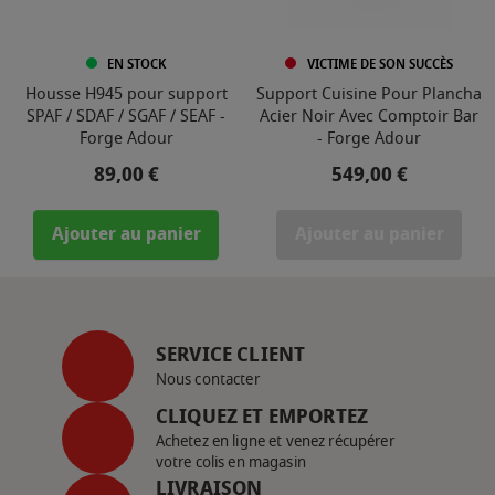
EN STOCK
VICTIME DE SON SUCCÈS
Housse H945 pour support
Support Cuisine Pour Plancha
SPAF / SDAF / SGAF / SEAF -
Acier Noir Avec Comptoir Bar
Forge Adour
- Forge Adour
Prix
Prix
89,00 €
549,00 €
Ajouter au panier
Ajouter au panier
SERVICE CLIENT
Nous contacter
CLIQUEZ ET EMPORTEZ
Achetez en ligne et venez récupérer
votre colis en magasin
LIVRAISON