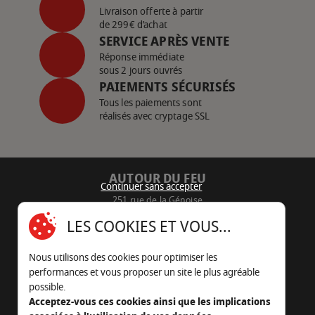
Livraison offerte à partir
de 299€ d’achat
SERVICE APRÈS VENTE
Réponse immédiate
sous 2 jours ouvrés
PAIEMENTS SÉCURISÉS
Tous les paiements sont
réalisés avec cryptage SSL
AUTOUR DU FEU
Continuer sans accepter
251 rue de la Génoise
16430 Champniers - France
LES COOKIES ET VOUS...
05 45 22 98 09
Nous utilisons des cookies pour optimiser les
Nous envoyer un e-mail
performances et vous proposer un site le plus agréable
possible.
Acceptez-vous ces cookies ainsi que les implications