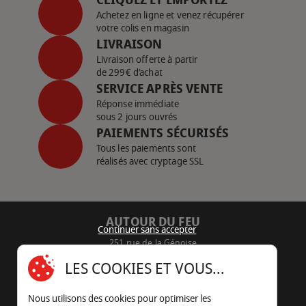
Achetez en ligne et venez récupérer
votre colis en magasin
LIVRAISON
Livraison offerte à partir
de 299€ d’achat
SERVICE APRÈS VENTE
Réponse immédiate
sous 2 jours ouvrés
PAIEMENTS SÉCURISÉS
Tous les paiements sont
réalisés avec cryptage SSL
AUTOUR DU FEU
Continuer sans accepter
251 rue de la Génoise
16430 Champniers - France
LES COOKIES ET VOUS...
05 45 22 98 09
Nous utilisons des cookies pour optimiser les
Nous envoyer un e-mail