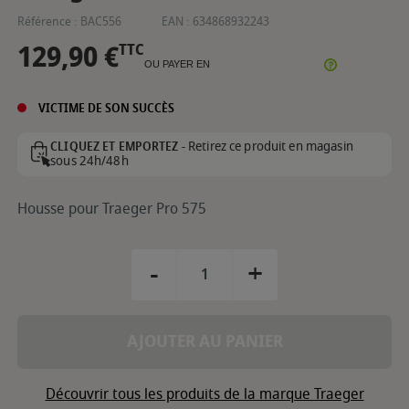
Référence :
BAC556
EAN :
634868932243
129,90 €
TTC
OU PAYER EN
VICTIME DE SON SUCCÈS
Retirez ce produit en magasin
CLIQUEZ ET EMPORTEZ -
sous 24h/48h
Housse pour Traeger Pro 575
-
+
AJOUTER AU PANIER
Découvrir tous les produits de la marque Traeger