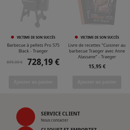
VICTIME DE SON SUCCÈS
VICTIME DE SON SUCCÈS
Barbecue à pellets Pro 575
Livre de recettes "Cuisiner au
Black - Traeger
barbecue Traeger avec Anne
Alassane" - Traeger
728,19 €
Prix de base
Prix
899,00 €
Prix
15,95 €
Ajouter au panier
Ajouter au panier
SERVICE CLIENT
Nous contacter
CLIQUEZ ET EMPORTEZ