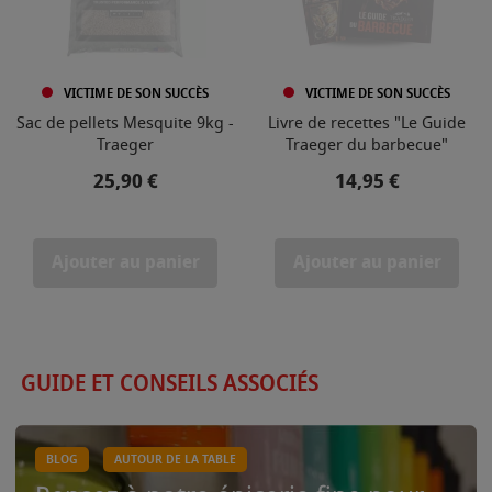
VICTIME DE SON SUCCÈS
VICTIME DE SON SUCCÈS
Sac de pellets Mesquite 9kg -
Livre de recettes "Le Guide
Traeger
Traeger du barbecue"
Prix
Prix
25,90 €
14,95 €
Ajouter au panier
Ajouter au panier
GUIDE ET CONSEILS ASSOCIÉS
BLOG
AUTOUR DE LA TABLE