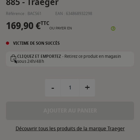
885 - Traeger
Référence :
BAC561
EAN :
634868932298
169,90 €
TTC
OU PAYER EN
VICTIME DE SON SUCCÈS
Retirez ce produit en magasin
CLIQUEZ ET EMPORTEZ -
sous 24h/48h
-
+
AJOUTER AU PANIER
Découvrir tous les produits de la marque Traeger