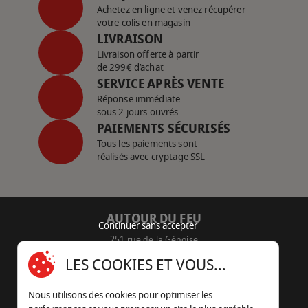
Achetez en ligne et venez récupérer
votre colis en magasin
LIVRAISON
Livraison offerte à partir
de 299€ d’achat
SERVICE APRÈS VENTE
Réponse immédiate
sous 2 jours ouvrés
PAIEMENTS SÉCURISÉS
Tous les paiements sont
réalisés avec cryptage SSL
AUTOUR DU FEU
Continuer sans accepter
251 rue de la Génoise
16430 Champniers - France
LES COOKIES ET VOUS...
05 45 22 98 09
Nous utilisons des cookies pour optimiser les
Nous envoyer un e-mail