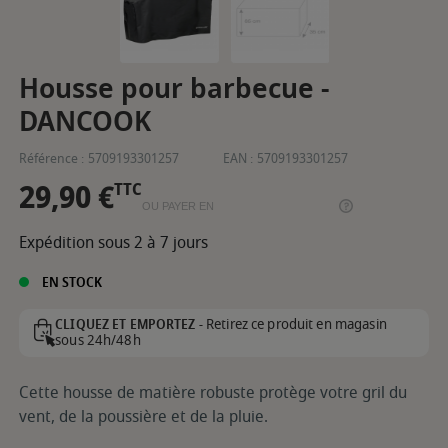
Housse pour barbecue -
DANCOOK
Référence :
5709193301257
EAN :
5709193301257
29,90 €
TTC
OU PAYER EN
Expédition sous 2 à 7 jours
EN STOCK
Retirez ce produit en magasin
CLIQUEZ ET EMPORTEZ -
sous 24h/48h
Cette housse de matière robuste protège votre gril du
vent, de la poussière et de la pluie.