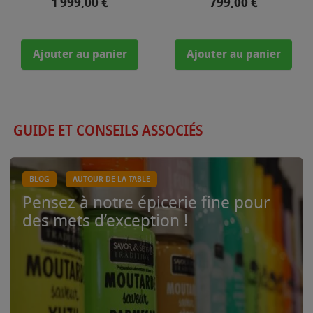
Prix
Prix
1 999,00 €
799,00 €
Ajouter au panier
Ajouter au panier
GUIDE ET CONSEILS ASSOCIÉS
BLOG
AUTOUR DE LA TABLE
Pensez à notre épicerie fine pour
des mets d’exception !