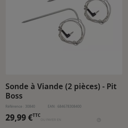
Sonde à Viande (2 pièces) - Pit
Boss
Référence :
30840
EAN :
684678308400
29,99 €
TTC
OU PAYER EN