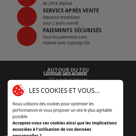
de 299€ d’achat
SERVICE APRÈS VENTE
Réponse immédiate
sous 2 jours ouvrés
PAIEMENTS SÉCURISÉS
Tous les paiements sont
réalisés avec cryptage SSL
AUTOUR DU FEU
Continuer sans accepter
251 rue de la Génoise
16430 Champniers - France
LES COOKIES ET VOUS...
05 45 22 98 09
Nous utilisons des cookies pour optimiser les
Nous envoyer un e-mail
performances et vous proposer un site le plus agréable
possible.
Acceptez-vous ces cookies ainsi que les implications
associées à l'utilisation de vos données
personnelles ?