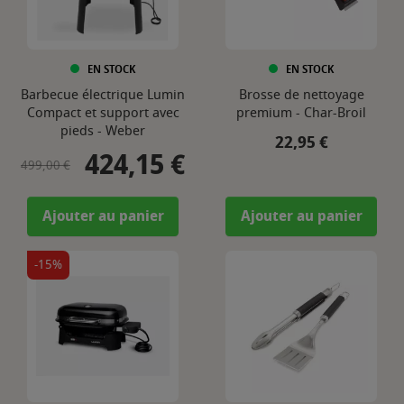
EN STOCK
EN STOCK
Barbecue électrique Lumin
Brosse de nettoyage
Compact et support avec
premium - Char-Broil
pieds - Weber
Prix
22,95 €
424,15 €
Prix de base
Prix
499,00 €
Ajouter au panier
Ajouter au panier
-15%