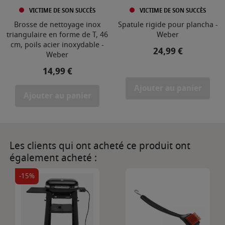
VICTIME DE SON SUCCÈS
VICTIME DE SON SUCCÈS
Brosse de nettoyage inox
Spatule rigide pour plancha -
triangulaire en forme de T, 46
Weber
cm, poils acier inoxydable -
Prix
24,99 €
Weber
Prix
14,99 €
Ajouter au panier
Ajouter au panier
Les clients qui ont acheté ce produit ont
également acheté :
-15%