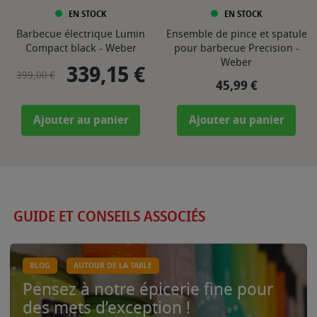
EN STOCK
EN STOCK
Barbecue électrique Lumin
Ensemble de pince et spatule
Compact black - Weber
pour barbecue Precision -
Weber
339,15 €
Prix de base
Prix
399,00 €
Prix
45,99 €
Ajouter au panier
Ajouter au panier
GUIDE ET CONSEILS ASSOCIÉS
BLOG
AUTOUR DE LA TABLE
Pensez à notre épicerie fine pour
des mets d’exception !