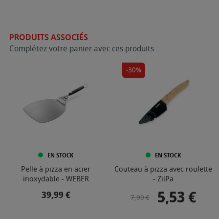
PRODUITS ASSOCIÉS
Complétez votre panier avec ces produits
-30%
EN STOCK
EN STOCK
Pelle à pizza en acier
Couteau à pizza avec roulette
inoxydable - WEBER
- ZiiPa
5,53 €
Prix
Prix de base
Prix
39,99 €
7,90 €