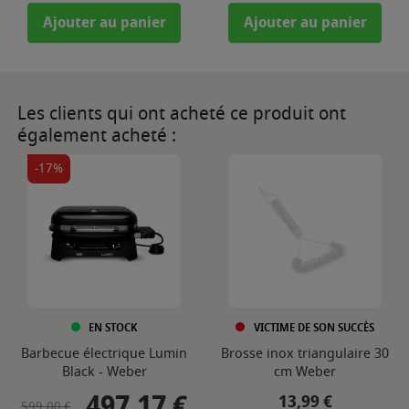
Ajouter au panier
Ajouter au panier
Les clients qui ont acheté ce produit ont
également acheté :
-17%
EN STOCK
VICTIME DE SON SUCCÈS
Barbecue électrique Lumin
Brosse inox triangulaire 30
Black - Weber
cm Weber
497,17 €
Prix de base
Prix
Prix
13,99 €
599,00 €