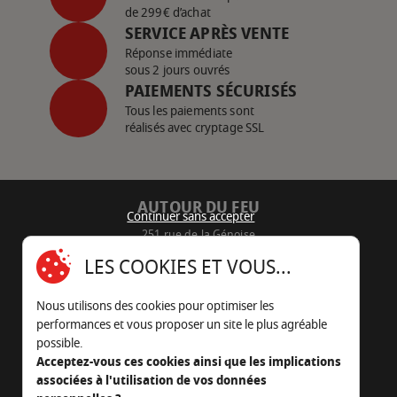
de 299€ d’achat
SERVICE APRÈS VENTE
Réponse immédiate
sous 2 jours ouvrés
PAIEMENTS SÉCURISÉS
Tous les paiements sont
réalisés avec cryptage SSL
AUTOUR DU FEU
Continuer sans accepter
251 rue de la Génoise
16430 Champniers - France
LES COOKIES ET VOUS...
05 45 22 98 09
Nous utilisons des cookies pour optimiser les
Nous envoyer un e-mail
performances et vous proposer un site le plus agréable
possible.
Acceptez-vous ces cookies ainsi que les implications
associées à l'utilisation de vos données