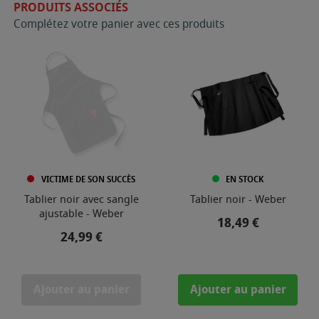
PRODUITS ASSOCIÉS
Complétez votre panier avec ces produits
VICTIME DE SON SUCCÈS
EN STOCK
Tablier noir avec sangle
Tablier noir - Weber
ajustable - Weber
Prix
18,49 €
Prix
24,99 €
Ajouter au panier
Ajouter au panier