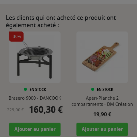
Les clients qui ont acheté ce produit ont
également acheté :
-30%
EN STOCK
EN STOCK
Brasero 9000 - DANCOOK
Apéri-Planche 2
compartiments - DM Création
160,30 €
Prix de base
Prix
229,00 €
Prix
19,90 €
Ajouter au panier
Ajouter au panier