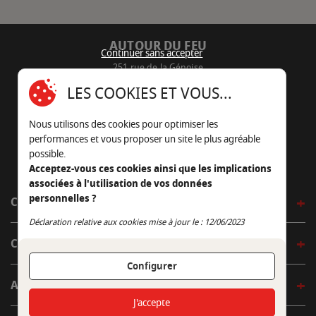
AUTOUR DU FEU
Continuer sans accepter
251 rue de la Génoise
16430 Champniers - France
LES COOKIES ET VOUS...
05 45 22 98 09
Nous utilisons des cookies pour optimiser les
Nous envoyer un e-mail
performances et vous proposer un site le plus agréable
possible.
Acceptez-vous ces cookies ainsi que les implications
associées à l'utilisation de vos données
personnelles ?
CÔTÉ OUTDOOR
Continuer sans accepter
Déclaration relative aux cookies mise à jour le : 12/06/2023
CÔTÉ INDOOR
Configurer
AUTOUR DE LA TABLE
J'accepte