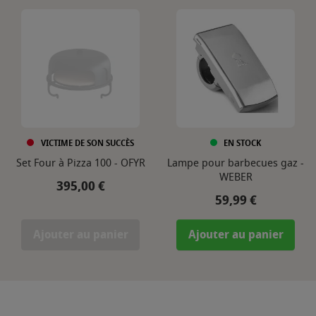
VICTIME DE SON SUCCÈS
EN STOCK
Set Four à Pizza 100 - OFYR
Lampe pour barbecues gaz -
WEBER
Prix
395,00 €
Prix
59,99 €
Ajouter au panier
Ajouter au panier