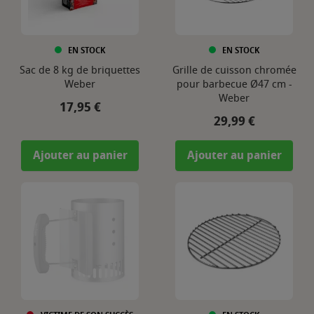
EN STOCK
EN STOCK
Sac de 8 kg de briquettes
Grille de cuisson chromée
Weber
pour barbecue Ø47 cm -
Weber
Prix
17,95 €
Prix
29,99 €
Ajouter au panier
Ajouter au panier