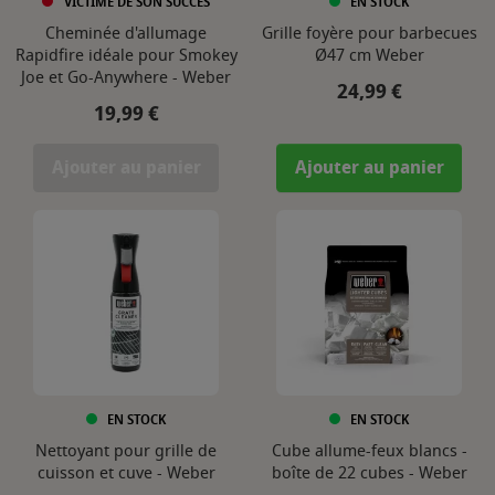
VICTIME DE SON SUCCÈS
EN STOCK
Cheminée d'allumage
Grille foyère pour barbecues
Rapidfire idéale pour Smokey
Ø47 cm Weber
Joe et Go-Anywhere - Weber
Prix
24,99 €
Prix
19,99 €
Ajouter au panier
Ajouter au panier
EN STOCK
EN STOCK
Nettoyant pour grille de
Cube allume-feux blancs -
cuisson et cuve - Weber
boîte de 22 cubes - Weber