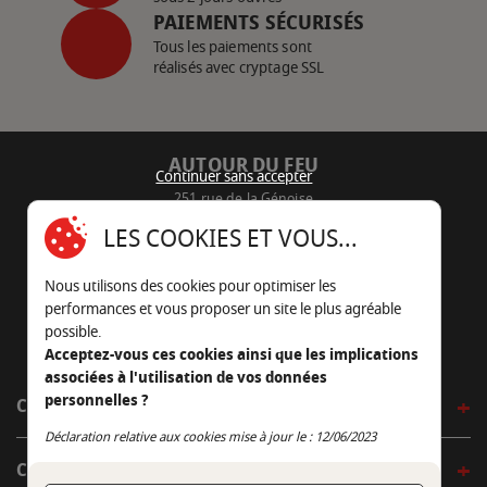
PAIEMENTS SÉCURISÉS
Tous les paiements sont
réalisés avec cryptage SSL
AUTOUR DU FEU
Continuer sans accepter
251 rue de la Génoise
16430 Champniers - France
LES COOKIES ET VOUS...
05 45 22 98 09
Nous utilisons des cookies pour optimiser les
Nous envoyer un e-mail
performances et vous proposer un site le plus agréable
possible.
Acceptez-vous ces cookies ainsi que les implications
associées à l'utilisation de vos données
personnelles ?
CÔTÉ OUTDOOR
Continuer sans accepter
Déclaration relative aux cookies mise à jour le : 12/06/2023
CÔTÉ INDOOR