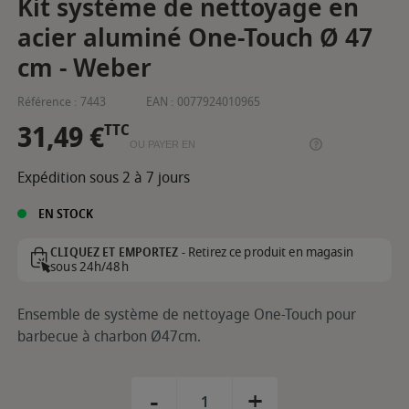
Kit système de nettoyage en
acier aluminé One-Touch Ø 47
cm - Weber
Référence :
7443
EAN :
0077924010965
31,49 €
TTC
OU PAYER EN
Expédition sous 2 à 7 jours
EN STOCK
Retirez ce produit en magasin
CLIQUEZ ET EMPORTEZ -
sous 24h/48h
Ensemble de système de nettoyage One-Touch pour
barbecue à charbon Ø47cm.
-
+