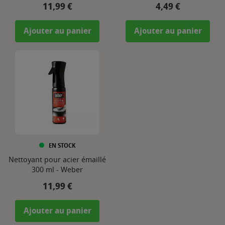
Prix
Prix
11,99 €
4,49 €
Ajouter au panier
Ajouter au panier
EN STOCK
Nettoyant pour acier émaillé
300 ml - Weber
Prix
11,99 €
Ajouter au panier