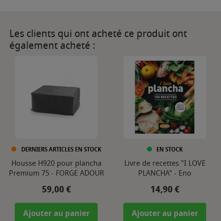
Les clients qui ont acheté ce produit ont
également acheté :
DERNIERS ARTICLES EN STOCK
EN STOCK
Housse H920 pour plancha
Livre de recettes "I LOVE
Premium 75 - FORGE ADOUR
PLANCHA" - Eno
Prix
Prix
59,00 €
14,90 €
Ajouter au panier
Ajouter au panier