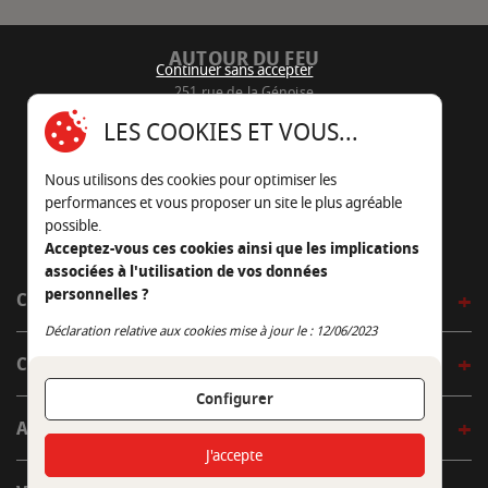
AUTOUR DU FEU
Continuer sans accepter
251 rue de la Génoise
16430 Champniers - France
LES COOKIES ET VOUS...
05 45 22 98 09
Nous utilisons des cookies pour optimiser les
Nous envoyer un e-mail
performances et vous proposer un site le plus agréable
possible.
Acceptez-vous ces cookies ainsi que les implications
associées à l'utilisation de vos données
personnelles ?
CÔTÉ OUTDOOR
Continuer sans accepter
Déclaration relative aux cookies mise à jour le : 12/06/2023
CÔTÉ INDOOR
Configurer
AUTOUR DE LA TABLE
J'accepte