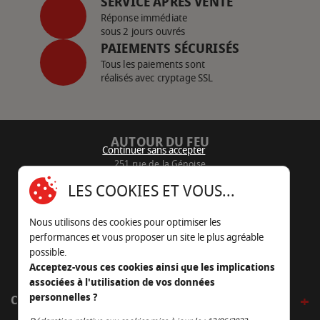
SERVICE APRÈS VENTE
Réponse immédiate
sous 2 jours ouvrés
PAIEMENTS SÉCURISÉS
Tous les paiements sont
réalisés avec cryptage SSL
AUTOUR DU FEU
Continuer sans accepter
251 rue de la Génoise
16430 Champniers - France
LES COOKIES ET VOUS...
05 45 22 98 09
Nous utilisons des cookies pour optimiser les
Nous envoyer un e-mail
performances et vous proposer un site le plus agréable
possible.
Acceptez-vous ces cookies ainsi que les implications
associées à l'utilisation de vos données
personnelles ?
CÔTÉ OUTDOOR