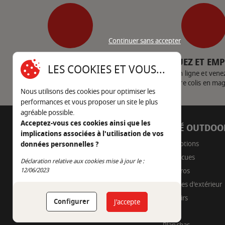
Continuer sans accepter
SERVICE CLIENT
CLIQUEZ ET EM
LES COOKIES ET VOUS...
Nous contacter
Achetez en ligne et vene
votre colis en ma
Nous utilisons des cookies pour optimiser les
performances et vous proposer un site le plus
agréable possible.
Acceptez-vous ces cookies ainsi que les
AUTOUR DU FEU
CÔTÉ OUTDOO
implications associées à l'utilisation de vos
05 45 22 98 09
Promotions
données personnelles ?
Barbecues
Nous envoyer un e-mail
Déclaration relative aux cookies mise à jour le :
Continuer sans accepter
Braseros
12/06/2023
Cuisines d'extérieur
Fumoirs
Configurer
J'accepte
Pizza