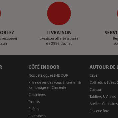
PORTEZ
LIVRAISON
SERVI
z récupérer
Livraison offerte à partir
Ré
gasin
de 299€ d’achat
so
R
CÔTÉ INDOOR
AUTOUR DE 
Nos catalogues INDOOR
Cave
Prise de rendez-vous Entretien &
Coffrets & Idées
Ramonage en Charente
Cuisson
Cuisinières
Tabliers & Gants
Inserts
Ateliers Culinaires
Poêles
Épicerie fine
Cheminées